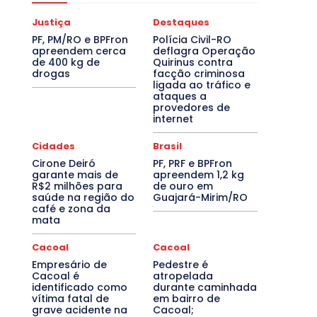
Justiça
Destaques
PF, PM/RO e BPFron
Polícia Civil-RO
apreendem cerca
deflagra Operação
de 400 kg de
Quirinus contra
drogas
facção criminosa
ligada ao tráfico e
ataques a
provedores de
internet
Cidades
Brasil
Cirone Deiró
PF, PRF e BPFron
garante mais de
apreendem 1,2 kg
R$2 milhões para
de ouro em
saúde na região do
Guajará-Mirim/RO
café e zona da
mata
Cacoal
Cacoal
Empresário de
Pedestre é
Cacoal é
atropelada
identificado como
durante caminhada
vítima fatal de
em bairro de
grave acidente na
Cacoal;