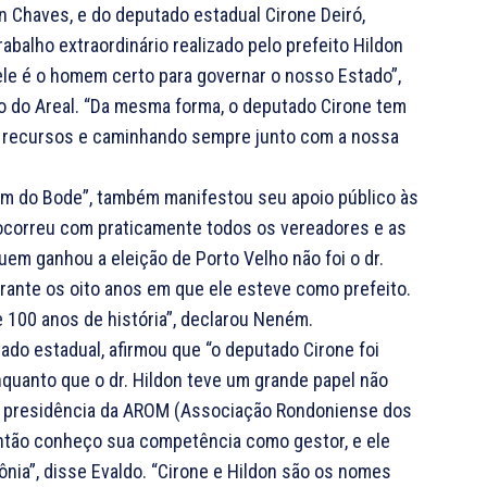
n Chaves, e do deputado estadual Cirone Deiró,
alho extraordinário realizado pelo prefeito Hildon
le é o homem certo para governar o nosso Estado”,
nho do Areal. “Da mesma forma, o deputado Cirone tem
s recursos e caminhando sempre junto com a nossa
ém do Bode”, também manifestou seu apoio público às
 ocorreu com praticamente todos os vereadores e as
uem ganhou a eleição de Porto Velho não foi o dr.
urante os oito anos em que ele esteve como prefeito.
 100 anos de história”, declarou Neném.
ado estadual, afirmou que “o deputado Cirone foi
nquanto que o dr. Hildon teve um grande papel não
a presidência da AROM (Associação Rondoniense dos
 então conheço sua competência como gestor, e ele
nia”, disse Evaldo. “Cirone e Hildon são os nomes