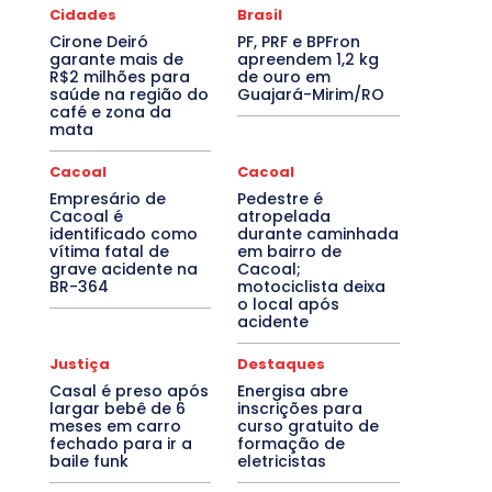
Cidades
Brasil
Cirone Deiró
PF, PRF e BPFron
garante mais de
apreendem 1,2 kg
R$2 milhões para
de ouro em
saúde na região do
Guajará-Mirim/RO
café e zona da
mata
Cacoal
Cacoal
Empresário de
Pedestre é
Cacoal é
atropelada
identificado como
durante caminhada
vítima fatal de
em bairro de
grave acidente na
Cacoal;
BR-364
motociclista deixa
o local após
acidente
Justiça
Destaques
Casal é preso após
Energisa abre
largar bebê de 6
inscrições para
meses em carro
curso gratuito de
fechado para ir a
formação de
baile funk
eletricistas