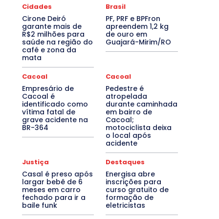
Cidades
Brasil
Cirone Deiró
PF, PRF e BPFron
garante mais de
apreendem 1,2 kg
R$2 milhões para
de ouro em
saúde na região do
Guajará-Mirim/RO
café e zona da
mata
Cacoal
Cacoal
Empresário de
Pedestre é
Cacoal é
atropelada
identificado como
durante caminhada
vítima fatal de
em bairro de
grave acidente na
Cacoal;
BR-364
motociclista deixa
o local após
acidente
Justiça
Destaques
Casal é preso após
Energisa abre
largar bebê de 6
inscrições para
meses em carro
curso gratuito de
fechado para ir a
formação de
baile funk
eletricistas