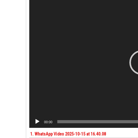
o
c
a
d
o
r
d
e
v
í
d
e
o
00:00
1.
WhatsApp Video 2025-10-15 at 16.40.08