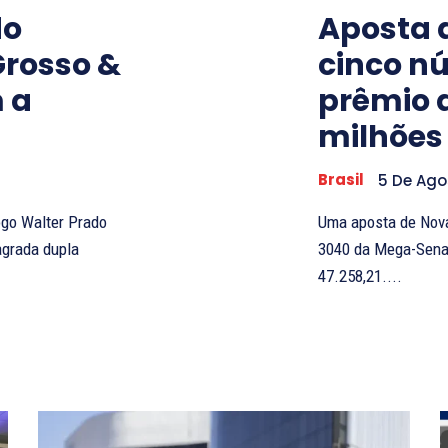
do
Aposta 
Grosso &
cinco n
 a
prêmio 
milhões
Brasil
5 De Ago
ogo Walter Prado
Uma aposta de Nov
agrada dupla
3040 da Mega-Sena r
47.258,21....