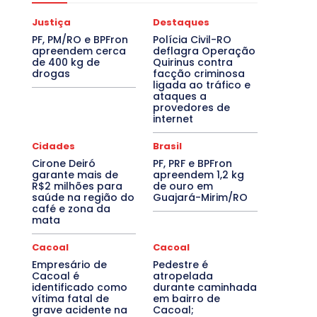
Justiça
Destaques
PF, PM/RO e BPFron
Polícia Civil-RO
apreendem cerca
deflagra Operação
de 400 kg de
Quirinus contra
drogas
facção criminosa
ligada ao tráfico e
ataques a
provedores de
internet
Cidades
Brasil
Cirone Deiró
PF, PRF e BPFron
garante mais de
apreendem 1,2 kg
R$2 milhões para
de ouro em
saúde na região do
Guajará-Mirim/RO
café e zona da
mata
Cacoal
Cacoal
Empresário de
Pedestre é
Cacoal é
atropelada
identificado como
durante caminhada
vítima fatal de
em bairro de
grave acidente na
Cacoal;