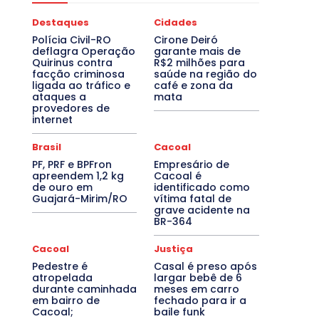
Destaques
Cidades
Polícia Civil-RO
Cirone Deiró
deflagra Operação
garante mais de
Quirinus contra
R$2 milhões para
facção criminosa
saúde na região do
ligada ao tráfico e
café e zona da
ataques a
mata
provedores de
internet
Brasil
Cacoal
PF, PRF e BPFron
Empresário de
apreendem 1,2 kg
Cacoal é
de ouro em
identificado como
Guajará-Mirim/RO
vítima fatal de
grave acidente na
BR-364
Cacoal
Justiça
Pedestre é
Casal é preso após
atropelada
largar bebê de 6
durante caminhada
meses em carro
em bairro de
fechado para ir a
Cacoal;
baile funk