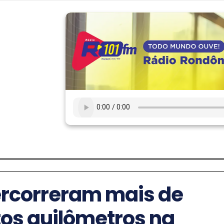
ercorreram mais de
tos quilômetros na