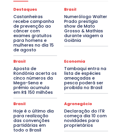
Destaques
Brasil
Castanheiras
Numerólogo Walter
recebe campanha
Prado prestigia
de prevenção ao
show de Mato
câncer com
Grosso & Mathias
exames gratuitos
durante viagem a
para homens e
Goiânia
mulheres no dia 15
de agosto
Brasil
Economia
Aposta de
Tambaqui entra na
Rondônia acerta os
lista de espécies
cinco números da
ameaçadas e
Mega-Sena e
pesca poderá ser
prêmio acumula
proibida no Brasil
em R$ 150 milhões
Brasil
Agronegócio
Hoje é o último dia
Declaração do ITR
para realização
começa dia 10 com
das convenções
novidades para
partidárias em
proprietários
todo o Brasil