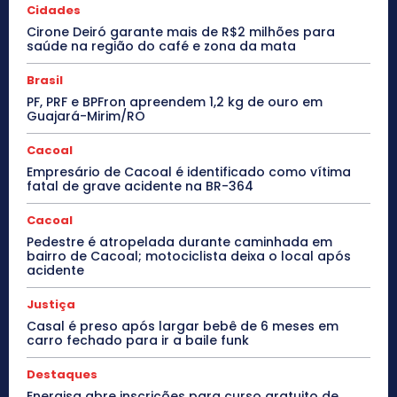
Cidades
Cirone Deiró garante mais de R$2 milhões para
saúde na região do café e zona da mata
Brasil
PF, PRF e BPFron apreendem 1,2 kg de ouro em
Guajará-Mirim/RO
Cacoal
Empresário de Cacoal é identificado como vítima
fatal de grave acidente na BR-364
Cacoal
Pedestre é atropelada durante caminhada em
bairro de Cacoal; motociclista deixa o local após
acidente
Justiça
Casal é preso após largar bebê de 6 meses em
carro fechado para ir a baile funk
Destaques
Energisa abre inscrições para curso gratuito de