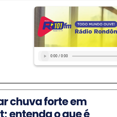
r chuva forte em
t; entenda o que é