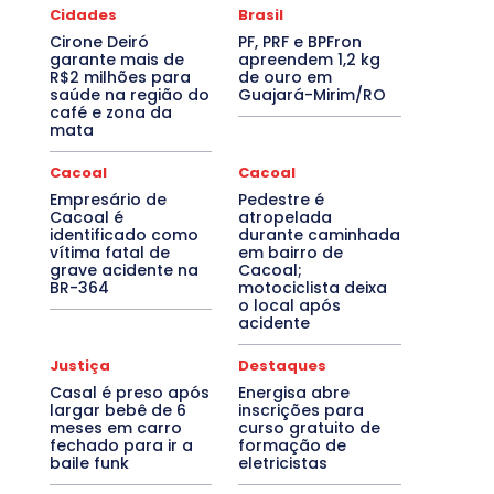
Cidades
Brasil
Cirone Deiró
PF, PRF e BPFron
garante mais de
apreendem 1,2 kg
R$2 milhões para
de ouro em
saúde na região do
Guajará-Mirim/RO
café e zona da
mata
Cacoal
Cacoal
Empresário de
Pedestre é
Cacoal é
atropelada
identificado como
durante caminhada
vítima fatal de
em bairro de
grave acidente na
Cacoal;
BR-364
motociclista deixa
o local após
acidente
Justiça
Destaques
Casal é preso após
Energisa abre
largar bebê de 6
inscrições para
meses em carro
curso gratuito de
fechado para ir a
formação de
baile funk
eletricistas