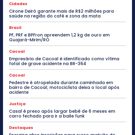
Cidades
Cirone Deiró garante mais de R$2 milhões para
saúde na região do café e zona da mata
Brasil
PF, PRF e BPFron apreendem 1,2 kg de ouro em
Guajará-Mirim/RO
Cacoal
Empresário de Cacoal é identificado como vítima
fatal de grave acidente na BR-364
Cacoal
Pedestre é atropelada durante caminhada em
bairro de Cacoal; motociclista deixa o local após
acidente
Justiça
Casal é preso após largar bebê de 6 meses em
carro fechado para ir a baile funk
Destaques
Energisa abre inscrições para curso gratuito de