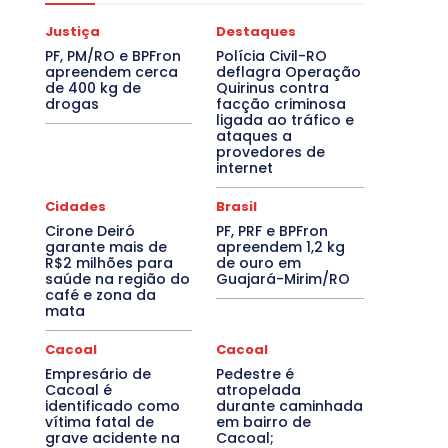
Justiça
Destaques
PF, PM/RO e BPFron
Polícia Civil-RO
apreendem cerca
deflagra Operação
de 400 kg de
Quirinus contra
drogas
facção criminosa
ligada ao tráfico e
ataques a
provedores de
internet
Cidades
Brasil
Cirone Deiró
PF, PRF e BPFron
garante mais de
apreendem 1,2 kg
R$2 milhões para
de ouro em
saúde na região do
Guajará-Mirim/RO
café e zona da
mata
Cacoal
Cacoal
Empresário de
Pedestre é
Cacoal é
atropelada
identificado como
durante caminhada
vítima fatal de
em bairro de
grave acidente na
Cacoal;