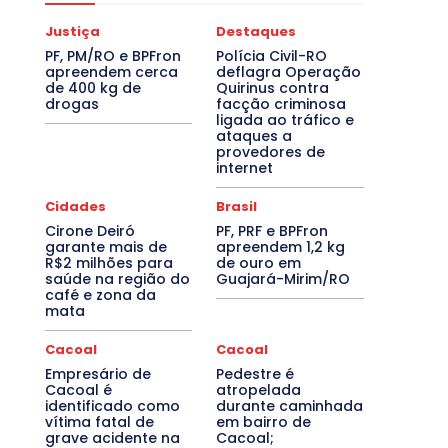
Justiça
Destaques
PF, PM/RO e BPFron
Polícia Civil-RO
apreendem cerca
deflagra Operação
de 400 kg de
Quirinus contra
drogas
facção criminosa
ligada ao tráfico e
ataques a
provedores de
internet
Cidades
Brasil
Cirone Deiró
PF, PRF e BPFron
garante mais de
apreendem 1,2 kg
R$2 milhões para
de ouro em
saúde na região do
Guajará-Mirim/RO
café e zona da
mata
Cacoal
Cacoal
Empresário de
Pedestre é
Cacoal é
atropelada
identificado como
durante caminhada
vítima fatal de
em bairro de
grave acidente na
Cacoal;