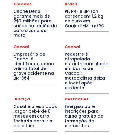
Cidades
Brasil
Cirone Deiró
PF, PRF e BPFron
garante mais de
apreendem 1,2 kg
R$2 milhões para
de ouro em
saúde na região do
Guajará-Mirim/RO
café e zona da
mata
Cacoal
Cacoal
Empresário de
Pedestre é
Cacoal é
atropelada
identificado como
durante caminhada
vítima fatal de
em bairro de
grave acidente na
Cacoal;
BR-364
motociclista deixa
o local após
acidente
Justiça
Destaques
Casal é preso após
Energisa abre
largar bebê de 6
inscrições para
meses em carro
curso gratuito de
fechado para ir a
formação de
baile funk
eletricistas