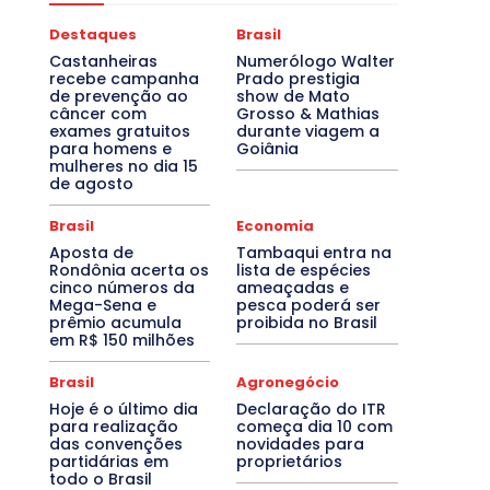
Destaques
Brasil
Castanheiras
Numerólogo Walter
recebe campanha
Prado prestigia
de prevenção ao
show de Mato
câncer com
Grosso & Mathias
exames gratuitos
durante viagem a
para homens e
Goiânia
mulheres no dia 15
de agosto
Brasil
Economia
Aposta de
Tambaqui entra na
Rondônia acerta os
lista de espécies
cinco números da
ameaçadas e
Mega-Sena e
pesca poderá ser
prêmio acumula
proibida no Brasil
em R$ 150 milhões
Brasil
Agronegócio
Hoje é o último dia
Declaração do ITR
para realização
começa dia 10 com
das convenções
novidades para
partidárias em
proprietários
todo o Brasil