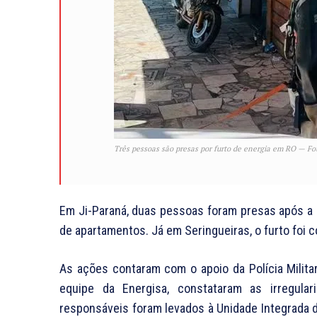
Três pessoas são presas por furto de energia em RO — F
Em Ji-Paraná, duas pessoas foram presas após a
de apartamentos. Já em Seringueiras, o furto foi
As ações contaram com o apoio da Polícia Milita
equipe da Energisa, constataram as irregular
responsáveis foram levados à Unidade Integrada 