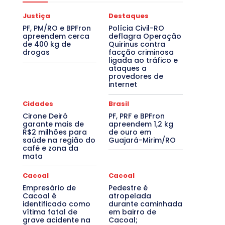
Justiça
Destaques
PF, PM/RO e BPFron
Polícia Civil-RO
apreendem cerca
deflagra Operação
de 400 kg de
Quirinus contra
drogas
facção criminosa
ligada ao tráfico e
ataques a
provedores de
internet
Cidades
Brasil
Cirone Deiró
PF, PRF e BPFron
garante mais de
apreendem 1,2 kg
R$2 milhões para
de ouro em
saúde na região do
Guajará-Mirim/RO
café e zona da
mata
Cacoal
Cacoal
Empresário de
Pedestre é
Cacoal é
atropelada
identificado como
durante caminhada
vítima fatal de
em bairro de
grave acidente na
Cacoal;