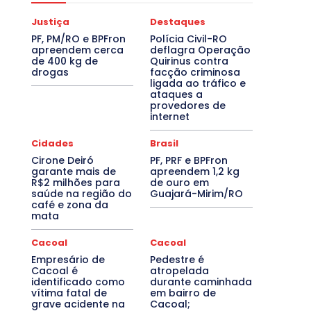
Justiça
Destaques
PF, PM/RO e BPFron
Polícia Civil-RO
apreendem cerca
deflagra Operação
de 400 kg de
Quirinus contra
drogas
facção criminosa
ligada ao tráfico e
ataques a
provedores de
internet
Cidades
Brasil
Cirone Deiró
PF, PRF e BPFron
garante mais de
apreendem 1,2 kg
R$2 milhões para
de ouro em
saúde na região do
Guajará-Mirim/RO
café e zona da
mata
Cacoal
Cacoal
Empresário de
Pedestre é
Cacoal é
atropelada
identificado como
durante caminhada
vítima fatal de
em bairro de
grave acidente na
Cacoal;