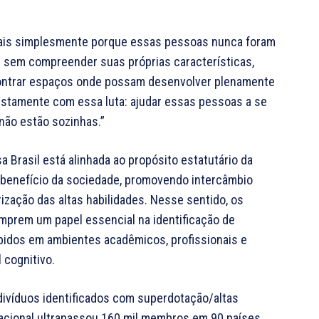
iais simplesmente porque essas pessoas nunca foram
em sem compreender suas próprias características,
ontrar espaços onde possam desenvolver plenamente
justamente com essa luta: ajudar essas pessoas a se
ão estão sozinhas.”
 Brasil está alinhada ao propósito estatutário da
 benefício da sociedade, promovendo intercâmbio
ização das altas habilidades. Nesse sentido, os
mprem um papel essencial na identificação de
idos em ambientes acadêmicos, profissionais e
 cognitivo.
ndivíduos identificados com superdotação/altas
nacional ultrapassou 160 mil membros em 90 países.