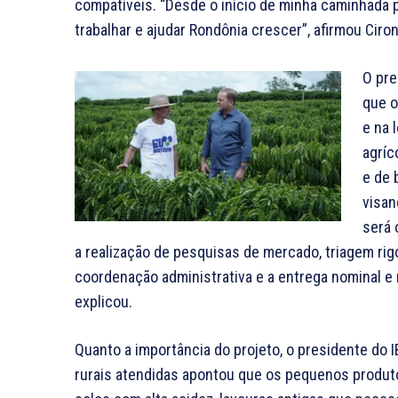
compatíveis. “Desde o início de minha caminhada p
trabalhar e ajudar Rondônia crescer”, afirmou Ciron
O pre
que o
e na 
agríc
e de 
visan
será 
a realização de pesquisas de mercado, triagem rig
coordenação administrativa e a entrega nominal e 
explicou.
Quanto a importância do projeto, o presidente do 
rurais atendidas apontou que os pequenos produto