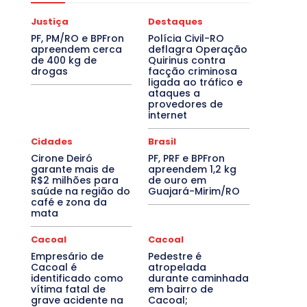
Justiça
Destaques
PF, PM/RO e BPFron
Polícia Civil-RO
apreendem cerca
deflagra Operação
de 400 kg de
Quirinus contra
drogas
facção criminosa
ligada ao tráfico e
ataques a
provedores de
internet
Cidades
Brasil
Cirone Deiró
PF, PRF e BPFron
garante mais de
apreendem 1,2 kg
R$2 milhões para
de ouro em
saúde na região do
Guajará-Mirim/RO
café e zona da
mata
Cacoal
Cacoal
Empresário de
Pedestre é
Cacoal é
atropelada
identificado como
durante caminhada
vítima fatal de
em bairro de
grave acidente na
Cacoal;