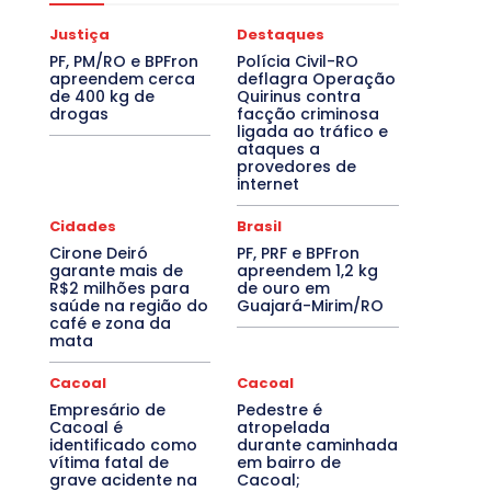
Justiça
Destaques
PF, PM/RO e BPFron
Polícia Civil-RO
apreendem cerca
deflagra Operação
de 400 kg de
Quirinus contra
drogas
facção criminosa
ligada ao tráfico e
ataques a
provedores de
internet
Cidades
Brasil
Cirone Deiró
PF, PRF e BPFron
garante mais de
apreendem 1,2 kg
R$2 milhões para
de ouro em
saúde na região do
Guajará-Mirim/RO
café e zona da
mata
Cacoal
Cacoal
Empresário de
Pedestre é
Cacoal é
atropelada
identificado como
durante caminhada
vítima fatal de
em bairro de
grave acidente na
Cacoal;