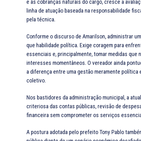
e às cobranças naturais do cargo, cresce a avalia
linha de atuação baseada na responsabilidade fisca
pela técnica.
Conforme o discurso de Amarilson, administrar um
que habilidade política. Exige coragem para enfre
essenciais e, principalmente, tomar medidas qu
interesses momentâneos. O vereador ainda pontuo
a diferença entre uma gestão meramente política e
coletivo.
Nos bastidores da administração municipal, a at
criteriosa das contas públicas, revisão de despe
financeira sem comprometer os serviços essencia
A postura adotada pelo prefeito Tony Pablo também
pública diante de um cenário econômico desafiador