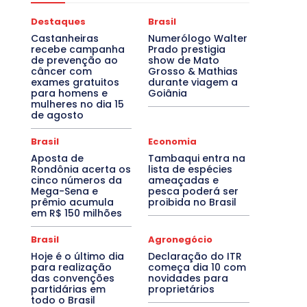
Destaques
Brasil
Castanheiras
Numerólogo Walter
recebe campanha
Prado prestigia
de prevenção ao
show de Mato
câncer com
Grosso & Mathias
exames gratuitos
durante viagem a
para homens e
Goiânia
mulheres no dia 15
de agosto
Brasil
Economia
Aposta de
Tambaqui entra na
Rondônia acerta os
lista de espécies
cinco números da
ameaçadas e
Mega-Sena e
pesca poderá ser
prêmio acumula
proibida no Brasil
em R$ 150 milhões
Brasil
Agronegócio
Hoje é o último dia
Declaração do ITR
para realização
começa dia 10 com
das convenções
novidades para
partidárias em
proprietários
todo o Brasil