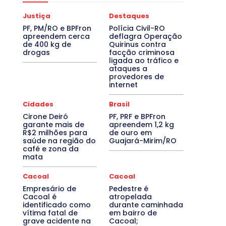
Justiça
Destaques
PF, PM/RO e BPFron
Polícia Civil-RO
apreendem cerca
deflagra Operação
de 400 kg de
Quirinus contra
drogas
facção criminosa
ligada ao tráfico e
ataques a
provedores de
internet
Cidades
Brasil
Cirone Deiró
PF, PRF e BPFron
garante mais de
apreendem 1,2 kg
R$2 milhões para
de ouro em
saúde na região do
Guajará-Mirim/RO
café e zona da
mata
Cacoal
Cacoal
Empresário de
Pedestre é
Cacoal é
atropelada
identificado como
durante caminhada
vítima fatal de
em bairro de
grave acidente na
Cacoal;