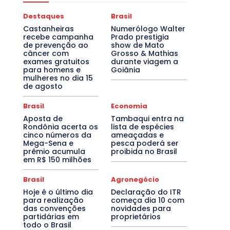
Destaques
Brasil
Castanheiras
Numerólogo Walter
recebe campanha
Prado prestigia
de prevenção ao
show de Mato
câncer com
Grosso & Mathias
exames gratuitos
durante viagem a
para homens e
Goiânia
mulheres no dia 15
de agosto
Brasil
Economia
Aposta de
Tambaqui entra na
Rondônia acerta os
lista de espécies
cinco números da
ameaçadas e
Mega-Sena e
pesca poderá ser
prêmio acumula
proibida no Brasil
em R$ 150 milhões
Brasil
Agronegócio
Hoje é o último dia
Declaração do ITR
para realização
começa dia 10 com
das convenções
novidades para
partidárias em
proprietários
todo o Brasil