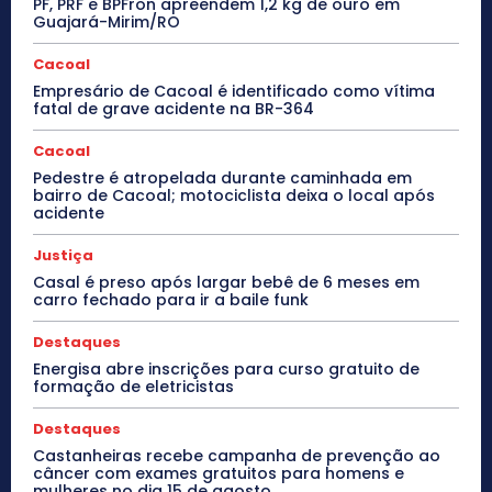
PF, PRF e BPFron apreendem 1,2 kg de ouro em
Guajará-Mirim/RO
Cacoal
Empresário de Cacoal é identificado como vítima
fatal de grave acidente na BR-364
Cacoal
Pedestre é atropelada durante caminhada em
bairro de Cacoal; motociclista deixa o local após
acidente
Justiça
Casal é preso após largar bebê de 6 meses em
carro fechado para ir a baile funk
Destaques
Energisa abre inscrições para curso gratuito de
formação de eletricistas
Destaques
Castanheiras recebe campanha de prevenção ao
câncer com exames gratuitos para homens e
mulheres no dia 15 de agosto